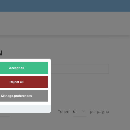
N
Accept all
Reject all
Manage preferences
Tonen
per pagina