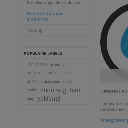
Brandvertragende producten
Waterafstotende
producten
Yakisugi
POPULAIRE LABELS
707
accoya
ayous
clt
monocoat
douglas
OSB
rubio
pb600
radiata pine
shou sugi ban
sealer
FUMANO PRO
yakisugi
tung
Fumano Pro W
milieuvriendeli
product met al
Vraag naar p
geen veranderi
ondergaat.