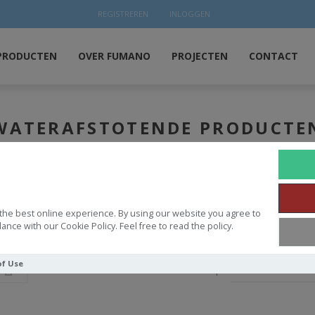
REGISTREREN
INLOGGEN
PRODUCTEN
OVER FUMANO
PROJECTEN
CONTACT
WATERAFSTOTENDE PRODUCTE
HOME
WATERAFSTOTENDE PRODUCTEN
the best online experience. By using our website you agree to
 producten
ance with our Cookie Policy. Feel free to read the policy.
of Use
Sorteren op