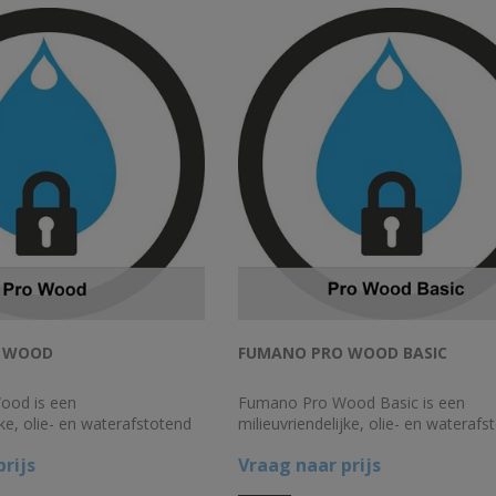
 WOOD
FUMANO PRO WOOD BASIC
ood is een
Fumano Pro Wood Basic is een
jke, olie- en waterafstotend
milieuvriendelijke, olie- en waterafs
s resultaat dat het hout
product met als resultaat dat het h
rijs
Vraag naar prijs
ng qua aanzicht of structuur
geen verandering qua aanzicht of st
ondergaat.