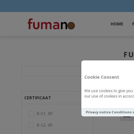
HOME
F
Cookie Consent
We use cookies to give you 
Fumano Producte
our use of cookies in accord
CERTIFICAAT
Privacy notice
Conditions 
B-s1, d0
Toon als
B-s2, d0