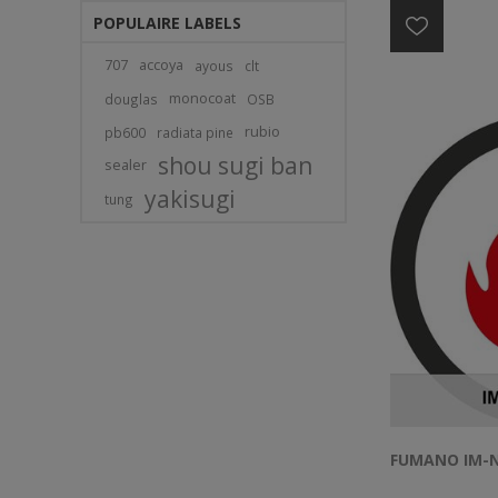
POPULAIRE LABELS
707
accoya
ayous
clt
monocoat
douglas
OSB
rubio
pb600
radiata pine
shou sugi ban
sealer
yakisugi
tung
FUMANO IM-N