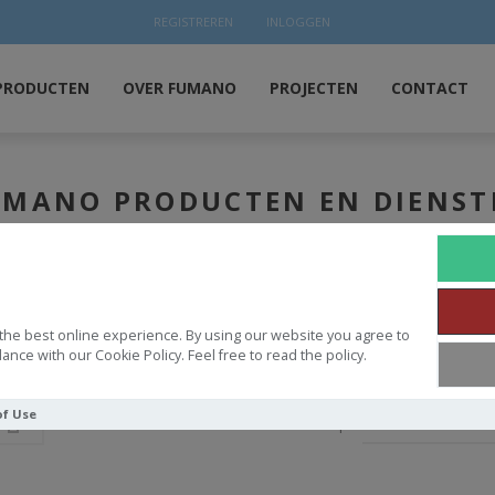
REGISTREREN
INLOGGEN
PRODUCTEN
OVER FUMANO
PROJECTEN
CONTACT
UMANO PRODUCTEN EN DIENST
HOME
FUMANO PRODUCTEN EN DIENSTEN
the best online experience. By using our website you agree to
n en Diensten
ance with our Cookie Policy. Feel free to read the policy.
of Use
Sorteren op