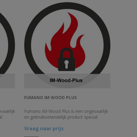
FUMANO IM WOOD PLUS
aarlijk
Fumano IM-Wood Plus is een ongevaarlijk
al
en gebruiksvriendelijk product special
d
ontwikkeld voor het brandvertragend
Vraag naar prijs
maken van moeilijk absorberende hout- en
oard
plaatsoorten en hardboard plafonds