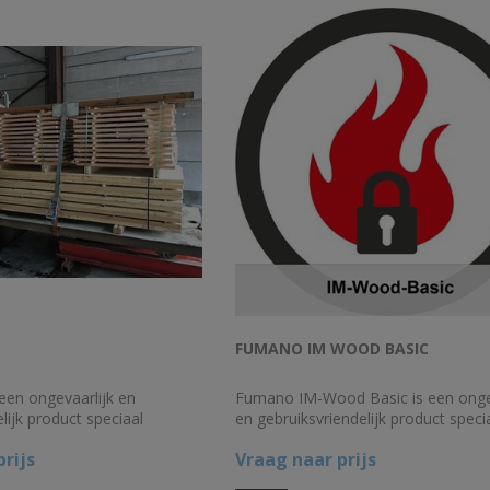
FUMANO IM WOOD BASIC
en ongevaarlijk en
Fumano IM-Wood Basic is een ongev
lijk product speciaal
en gebruiksvriendelijk product speci
r het brandvertragend
ontwikkeld voor het brandvertragen
rijs
Vraag naar prijs
ehandeld hout en
maken van onbehandeld hout,
plaatmateriaal, riet, stro en zachtb