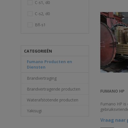
C-s1, d0
C-s2, d0
Bfl-s1
CATEGORIEËN
Fumano Producten en
Diensten
Brandvertraging
Brandvertragende producten
FUMANO HP
Waterafstotende producten
Fumano HP is e
gebruiksvriende
Yakisugi
ontwikkeld voo
Vraag naar p
maken van onb
plaatmateriaal.