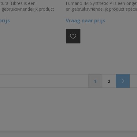
ral Fibres is een
Fumano IM-Synthetic P is een ongev
 gebruiksvriendelijk product
en gebruiksvriendelijk product speci
keld voor het vlamvertragend
ontwikkeld voor het brandvertragen
rijs
Vraag naar prijs
n lichte textielstoffen met
impregneren van synthetische mater
atuurlijke vezels, katoen,
polyester, polypropyleen, kunststof,
ol, zijde en karton, aan
decoraties en kunststofplanten/blo
 EN 13773.
Voldoet aan de Europese norm EN 
1
2