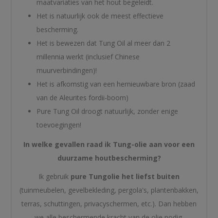
maatvariaties van het hout begeleidt.
Het is natuurlijk ook de meest effectieve
bescherming.
Het is bewezen dat Tung Oil al meer dan 2
millennia werkt (inclusief Chinese
muurverbindingen)!
Het is afkomstig van een hernieuwbare bron (zaad
van de Aleurites fordii-boom)
Pure Tung Oil droogt natuurlijk, zonder enige
toevoegingen!
In welke gevallen raad ik Tung-olie aan voor een
duurzame houtbescherming?
Ik gebruik
pure Tungolie het liefst buiten
(tuinmeubelen, gevelbekleding, pergola's, plantenbakken,
terras, schuttingen, privacyschermen, etc.). Dan hebben
we alle beschermende kracht van de olie nodig.