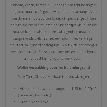
esdoorn, essen, kastanje ...) door ze een licht honingtint
te geven, maar heeft geen invloed op de natuurlijke kleur
van donkere houtsoorten (walnoot, ipe, wengé ...). Een
klein trucje om van tevoren de uiteindelijke kleur van uw
hout te kennen als het eenmaal is geolied: maak een
onopvallende plek nat met een spons. Het verkregen
resultaat zal bijna olieachtig zijn. Gebruik als het droog is
een kleine strook fijn schuurpapier om eventuele korrel
uit het vochtarme hout te verwijderen.
Welke verpakking voor welke ondergrond
Pure Tung Oil is verkrijgbaar in 4 verpakkingen:
1/4 liter -> je beschermt ongeveer 1,75 tot 2,25m2
(zie details hieronder)
1 liter -> 7 tot 9 m2