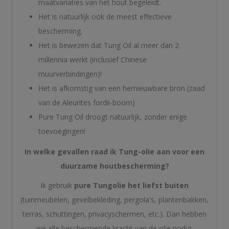
maatvariaties van het hout begeleidt.
Het is natuurlijk ook de meest effectieve
bescherming.
Het is bewezen dat Tung Oil al meer dan 2
millennia werkt (inclusief Chinese
muurverbindingen)!
Het is afkomstig van een hernieuwbare bron (zaad
van de Aleurites fordii-boom)
Pure Tung Oil droogt natuurlijk, zonder enige
toevoegingen!
In welke gevallen raad ik Tung-olie aan voor een
duurzame houtbescherming?
Ik gebruik
pure Tungolie het liefst buiten
(tuinmeubelen, gevelbekleding, pergola's, plantenbakken,
terras, schuttingen, privacyschermen, etc.). Dan hebben
we alle beschermende kracht van de olie nodig.