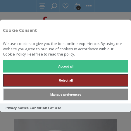
0
Cookie Consent
We use cookies to give you the best online experience. By using our
website you agree to our use of cookies in accordance with our
PRODUCT GEMERKT MET
Cookie Policy. Feel free to read the policy.
'TUNG'
Accept all
Reject all
Sorteren op
Manage preferences
Tonen
per pagina
Privacy notice
Conditions of Use