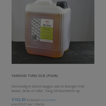
YAKISUGI TUNG OLIE (PUUR)
Eenvoudig in dunne laagjes aan te brengen met
kwast, doek of roller. Tung Oil beschermt op
natuurlijke wijze alle houtsoorten binnen en buiten. Ik
€102,85
raad pure Tung Oil aan voor gebruik buitenshuis.
Exclusief
verzenden
Flexibele en resistente bescherming. 100% natuurlijk.
prijs €20,57 per 1 liter(s)