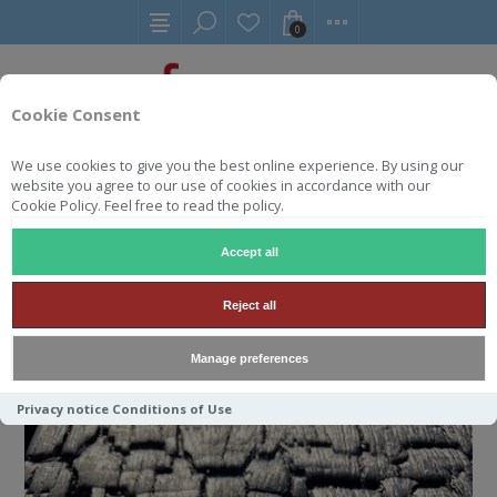
0
Cookie Consent
We use cookies to give you the best online experience. By using our
SHOU SUGI BAN RADIATA PINE
website you agree to our use of cookies in accordance with our
Cookie Policy. Feel free to read the policy.
Accept all
SHOU SUGI BAN RADIATA
PINE
Reject all
Manage preferences
Privacy notice
Conditions of Use