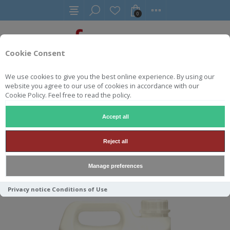
0
Cookie Consent
We use cookies to give you the best online experience. By using our
website you agree to our use of cookies in accordance with our
PRODUCT GEMERKT MET
Cookie Policy. Feel free to read the policy.
'PB600'
Accept all
Reject all
Sorteren op
Manage preferences
Tonen
per pagina
Privacy notice
Conditions of Use