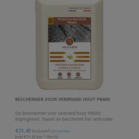
BESCHERMER VOOR VERBRAND HOUT PB600
De beschermer voor verbrand hout PB600
impregneert, fixeert en beschermt het verkoolde
oppervlak van het hout verkregen door verbranding.
€21,45
Dit beschermende product maakt verbrand hout, of
Exclusief
verzenden
Shou Sugi Ban, gemakkelijk te hanteren, zonder
prijs €21,45 per 1 liter(s)