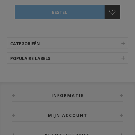
koolstofsporen op handen of kleding achter te laten.
Het versterkt de koolstoflaag aan het oppervlak om
het duurzaam te beschermen tegen slecht weer
(regen, wind, zon) buitenshuis en wrijving binnenshuis,
waardoor het mogelijk is om het originele zwart
verbrande uiterlijk lang te behouden. Verkrijgbaar in 1,
2, 5 of 10L.
CATEGORIEËN
POPULAIRE LABELS
INFORMATIE
MIJN ACCOUNT