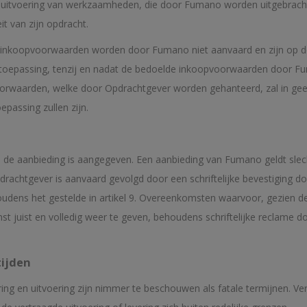
uitvoering van werkzaamheden, die door Fumano worden uitgebracht 
t van zijn opdracht.
 inkoopvoorwaarden worden door Fumano niet aanvaard en zijn op d
epassing, tenzij en nadat de bedoelde inkoopvoorwaarden door Fumano
voorwaarden, welke door Opdrachtgever worden gehanteerd, zal in g
assing zullen zijn.
s in de aanbieding is aangegeven. Een aanbieding van Fumano geldt sl
Opdrachtgever is aanvaard gevolgd door een schriftelijke bevestiging
oudens het gestelde in artikel 9. Overeenkomsten waarvoor, gezien d
 juist en volledig weer te geven, behoudens schriftelijke reclame d
tijden
ng en uitvoering zijn nimmer te beschouwen als fatale termijnen. Vert