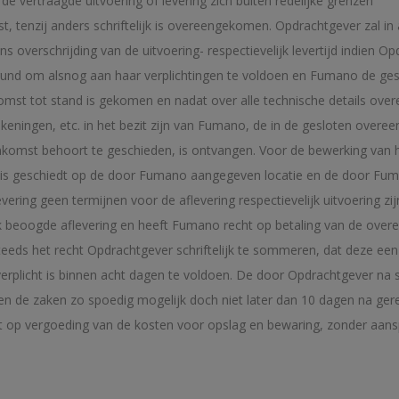
 vertraagde uitvoering of levering zich buiten redelijke grenzen
, tenzij anders schriftelijk is overeengekomen. Opdrachtgever zal in
erschrijding van de uitvoering- respectievelijk levertijd indien Opd
und om alsnog aan haar verplichtingen te voldoen en Fumano de geste
komst tot stand is gekomen en nadat over alle technische details ov
ekeningen, etc. in het bezit zijn van Fumano, de in de gesloten ove
enkomst behoort te geschieden, is ontvangen. Voor de bewerking van ho
 is geschiedt op de door Fumano aangegeven locatie en de door Fu
evering geen termijnen voor de aflevering respectievelijk uitvoering zij
ijk beoogde aflevering en heeft Fumano recht op betaling van de overe
teeds het recht Opdrachtgever schriftelijk te sommeren, dat deze ee
erplicht is binnen acht dagen te voldoen. De door Opdrachtgever na
n de zaken zo spoedig mogelijk doch niet later dan 10 dagen na ger
 op vergoeding van de kosten voor opslag en bewaring, zonder aanspra