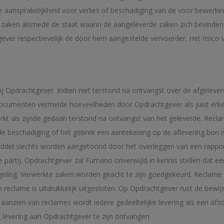
ke aansprakelijkheid voor verlies of beschadiging van de voor bewerk
 zaken alsmede de staat waarin de aangeleverde zaken zich bevinden
ever respectievelijk de door hem aangestelde vervoerder. Het risico v
ij Opdrachtgever. Indien niet terstond na ontvangst over de afgeleve
e documenten vermelde hoeveelheden door Opdrachtgever als juist er
kt als zijnde gedaan terstond na ontvangst van het geleverde. Recl
e beschadiging of het gebrek een aantekening op de aflevering bon 
iddel slechts worden aangetoond door het overleggen van een rappor
e partij. Opdrachtgever zal Fumano onverwijld in kennis stellen dat e
geling. Verwerkte zaken worden geacht te zijn goedgekeurd. Reclame 
 reclame is uitdrukkelijk uitgesloten. Op Opdrachtgever rust de bewij
 aanzien van reclames wordt iedere gedeeltelijke levering als een af
g levering aan Opdrachtgever te zijn ontvangen