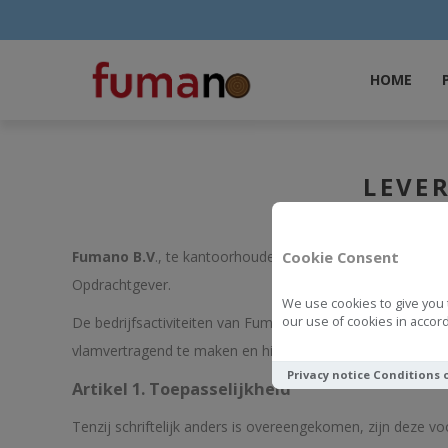
HOME
LEVE
Fumano B.V
., te kantoorhoudende te Rotterdam ingesch
Cookie Consent
Opdrachtgever.
We use cookies to give you 
our use of cookies in accord
De bedrijfsactiviteiten van Fumano bestaan uit het in opd
vlamvertragend te maken en hieraan gerelateerde behandel
Privacy notice
Conditions 
Artikel 1. Toepasselijkheid
Tenzij schriftelijk anders is overeengekomen, zijn deze v