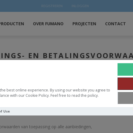
REGISTREREN
INLOGGEN
PRODUCTEN
OVER FUMANO
PROJECTEN
CONTACT
RINGS- EN BETALINGSVOORWA
reven in het handelsregister met nr. 57355347 De contractuele wede
the best online experience. By using our website you agree to
ance with our Cookie Policy. Feel free to read the policy.
racht en voor rekening en risico van derden (laten) be- en afwerken 
ingen alsmede het verkopen en leveren van (vloeibare) stoffen voor
of Use
oorwaarden van toepassing op alle aanbiedingen,