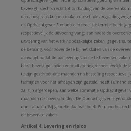
Opdrachtgever geen recht op schadevergoeding en indien de
beweegt, slechts recht tot ontbinding van de overeenkomst
dan aanspraak kunnen maken op schadevergoeding wegens ov
en Opdrachtgever Fumano een redelijke termijn heeft geg
respectievelijk de uitvoering vangt aan nadat de overeen
uitvoering van het werk noodzakelijke zaken, gegevens, t
de betaling, voor zover deze bij het sluiten van de overe
aanvangt nadat de aanlevering van de te bewerken zaken
heeft bevestigd. Indien voor uitvoering respectievelijk de l
te zijn geschiedt drie maanden na bestelling respectievel
termijnen voor het afroepen zijn gesteld, heeft Fumano s
zal zijn afgeroepen, aan welke sommatie Opdrachtgever v
maanden niet overschrijden. De Opdrachtgever is gehoude
doen afhalen. Bij gebreke daarvan heeft Fumano het recht
de bewerkte zaken.
Artikel 4. Levering en risico