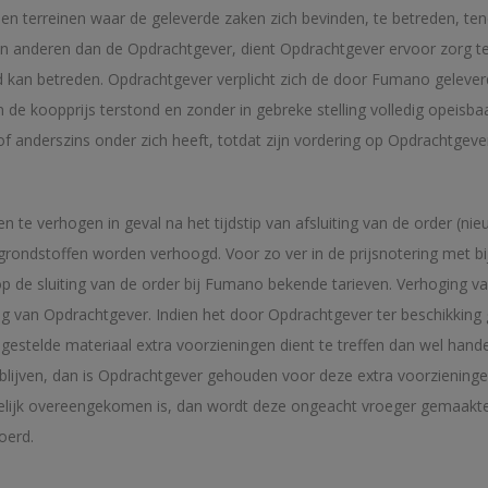
 terreinen waar de geleverde zaken zich bevinden, te betreden, te
 van anderen dan de Opdrachtgever, dient Opdrachtgever ervoor zorg 
erd kan betreden. Opdrachtgever verplicht zich de door Fumano gele
n de koopprijs terstond en zonder in gebreke stelling volledig opeisb
 anderszins onder zich heeft, totdat zijn vordering op Opdrachtgever
 te verhogen in geval na het tijdstip van afsluiting van de order (ni
r grondstoffen worden verhoogd. Voor zo ver in de prijsnotering met 
p de sluiting van de order bij Fumano bekende tarieven. Verhoging va
g van Opdrachtgever. Indien het door Opdrachtgever ter beschikking g
estelde materiaal extra voorzieningen dient te treffen dan wel handeli
n blijven, dan is Opdrachtgever gehouden voor deze extra voorzienin
kelijk overeengekomen is, dan wordt deze ongeacht vroeger gemaakte o
oerd.