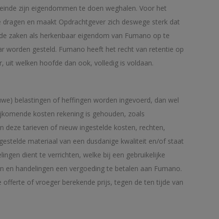
neinde zijn eigendommen te doen weghalen. Voor het
te dragen en maakt Opdrachtgever zich deswege sterk dat
verde zaken als herkenbaar eigendom van Fumano op te
aar worden gesteld. Fumano heeft het recht van retentie op
, uit welken hoofde dan ook, volledig is voldaan.
euwe) belastingen of heffingen worden ingevoerd, dan wel
bijkomende kosten rekening is gehouden, zoals
n deze tarieven of nieuw ingestelde kosten, rechten,
estelde materiaal van een dusdanige kwaliteit en/of staat
ngen dient te verrichten, welke bij een gebruikelijke
gen en handelingen een vergoeding te betalen aan Fumano.
fferte of vroeger berekende prijs, tegen de ten tijde van