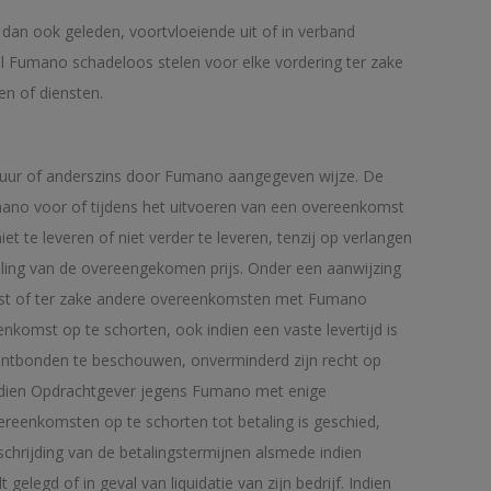
an ook geleden, voortvloeiende uit of in verband
l Fumano schadeloos stelen voor elke vordering ter zake
en of diensten.
ctuur of anderszins door Fumano aangegeven wijze. De
umano voor of tijdens het uitvoeren van een overeenkomst
te leveren of niet verder te leveren, tenzij op verlangen
taling van de overeengekomen prijs. Onder een aanwijzing
omst of ter zake andere overeenkomsten met Fumano
nkomst op te schorten, ook indien een vaste levertijd is
ontbonden te beschouwen, onverminderd zijn recht op
Indien Opdrachtgever jegens Fumano met enige
ereenkomsten op te schorten tot betaling is geschied,
rschrijding van de betalingstermijnen alsmede indien
legd of in geval van liquidatie van zijn bedrijf. Indien