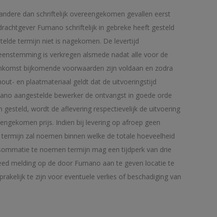
 andere dan schriftelijk overeengekomen gevallen eerst
rachtgever Fumano schriftelijk in gebreke heeft gesteld
lde termijn niet is nagekomen. De levertijd
ereenstemming is verkregen alsmede nadat alle voor de
reenkomst bijkomende voorwaarden zijn voldaan en zodra
ut- en plaatmateriaal geldt dat de uitvoeringstijd
mano aangestelde bewerker de ontvangst in goede orde
n gesteld, wordt de aflevering respectievelijk de uitvoering
engekomen prijs. Indien bij levering op afroep geen
n termijn zal noemen binnen welke de totale hoeveelheid
 sommatie te noemen termijn mag een tijdperk van drie
eed melding op de door Fumano aan te geven locatie te
kelijk te zijn voor eventuele verlies of beschadiging van