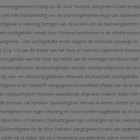
vereengekomen tijdstip op de door Fumano aangeven locatie en wijze 
en niet met inachtneming van de overeengekomen wijze van aanleverin
pdrachtgever in rekening brengen van de kosten om de overeengekomen 
ende vochtgehalte wordt door Fumano beschreven in de offerte respect
et volgende: - Het vochtgehalte moet volgens de methode vanwege e
-2 op 1/3 van de diepte van het hout en met een capacitieve hou
ochtgehalte van het hout. Bij twijfel aan de verkregen resultaten 
 overeengekomen eindvochtgehalte worden steekproefgrootte en accep
bij aan- en aflevering geldende minimale en maximale vochtgehalte
achtgever in de Opdracht aangegeven hoeveelheid afwijkt van de in w
 en Opdrachtgever hierover aanvullende afspraken maken. Indien het 
de normen, zal Fumano Opdrachtgever hiervan in kennis stellen en 
chtgever voor eigen rekening en risico worden opgehaald op de do
dra deze door of namens Opdrachtgever zijn ontvangen op de overee
Opdrachtgever op de door Fumano aangegeven locatie zijn opgehaald
 zaken op te halen. De voor bewerking aangeleverde zaken bevinden