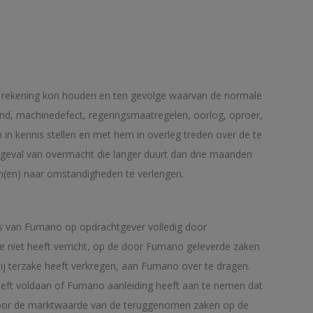
 rekening kon houden en ten gevolge waarvan de normale
rand, machinedefect, regeringsmaatregelen, oorlog, oproer,
in kennis stellen en met hem in overleg treden over de te
geval van overmacht die langer duurt dan drie maanden
jn(en) naar omstandigheden te verlengen.
es van Fumano op opdrachtgever volledig door
e niet heeft verricht, op de door Fumano geleverde zaken
hij terzake heeft verkregen, aan Fumano over te dragen.
eeft voldaan of Fumano aanleiding heeft aan te nemen dat
d voor de marktwaarde van de teruggenomen zaken op de