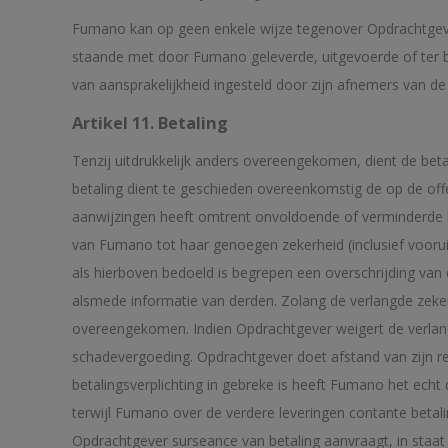
Fumano kan op geen enkele wijze tegenover Opdrachtgever
staande met door Fumano geleverde, uitgevoerde of ter be
van aansprakelijkheid ingesteld door zijn afnemers van d
Artikel 11. Betaling
Tenzij uitdrukkelijk anders overeengekomen, dient de be
betaling dient te geschieden overeenkomstig de op de off
aanwijzingen heeft omtrent onvoldoende of verminderde kr
van Fumano tot haar genoegen zekerheid (inclusief voorui
als hierboven bedoeld is begrepen een overschrijding v
alsmede informatie van derden. Zolang de verlangde zekerh
overeengekomen. Indien Opdrachtgever weigert de verlan
schadevergoeding. Opdrachtgever doet afstand van zijn 
betalingsverplichting in gebreke is heeft Fumano het ech
terwijl Fumano over de verdere leveringen contante betalin
Opdrachtgever surseance van betaling aanvraagt, in staat v