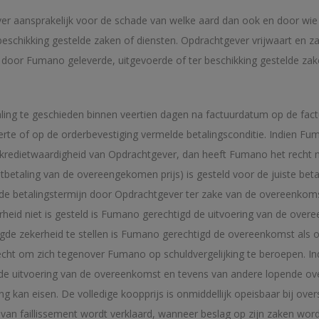
 aansprakelijk voor de schade van welke aard dan ook en door wie d
schikking gestelde zaken of diensten. Opdrachtgever vrijwaart en za
e door Fumano geleverde, uitgevoerde of ter beschikking gestelde zak
taling te geschieden binnen veertien dagen na factuurdatum op de fa
erte of op de orderbevestiging vermelde betalingsconditie. Indien F
edietwaardigheid van Opdrachtgever, dan heeft Fumano het recht niet 
tbetaling van de overeengekomen prijs) is gesteld voor de juiste be
an de betalingstermijn door Opdrachtgever ter zake van de overeenk
eid niet is gesteld is Fumano gerechtigd de uitvoering van de overee
gde zekerheid te stellen is Fumano gerechtigd de overeenkomst als 
recht om zich tegenover Fumano op schuldvergelijking te beroepen. 
t de uitvoering van de overeenkomst en tevens van andere lopende ov
g kan eisen. De volledige koopprijs is onmiddellijk opeisbaar bij ove
an faillissement wordt verklaard, wanneer beslag op zijn zaken wordt ge