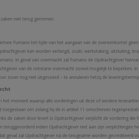
e zaken niet terug genomen.
armee Fumano ten tijde van het aangaan van de overeenkomst geen
pdrachtgever kan worden verlangd, zoals: werkstaking, uitsluiting, b
 Fumano. In geval van overmacht zal Fumano de Opdrachtgever hiervan 
tgever van de ontstane overmacht zoveel mogelijk te beperken. In 
or zover nog niet uitgevoerd – te annuleren hetzij de leveringstermi
echt
n het moment waarop alle vorderingen uit deze of eerdere leveranti
t toegestaan om zolang hij de in artikel 11 omschreven tegenprestati
ks de zaken door levert is Opdrachtgever verplicht de vordering die 
eruggevorderd indien Opdrachtgever niet aan zijn verplichtingen h
 In dat geval zal Opdrachtgever na de terugname worden gecrediteer